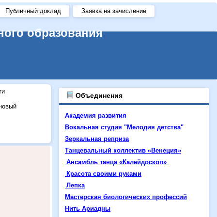
Публичный доклад
Заявка на зачисление
ного образования
ти
Объединения
 новый
Академия развития
Вокальная студия "Мелодия детства"
Зеркальная реприза
Танцевальный коллектив «Венеция»
Ансамбль танца «Калейдоскоп»
Красота своими руками
Лепка
Мастерская биологических профессий
Нить Ариадны