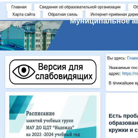
https://i.gifer.com/ZRV7.gif
Главная
Сведения об образовательной организации
Об
Карта сайта
Обратная связь
Интернет-приёмная дире
Муниципальное а
Вы здесь:
Главн
Уважаемые посе
адрес:
https://
В ближайшее вр
Есть про
образован
кружки и 