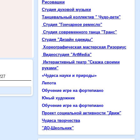
Рисовашки
Студия духовой музыки
Танцевальный коллектив "
Чудо-дети
"
Студия "Гончарное ремесло"
Студия современного танца "Транс"
Студия "Дизайн одежды"
Хореографическая мастерская Ризориус
Видеостудия "ArtMedia"
Интерактивный театр "Сказка своими
руками"
«Чудеса науки и природы»
227
Лепота
Обучение игре на фортепиано
Юный художник
Обучение игре на фортепиано
Проект социальной активности "
Движ
"
Чудеса творчества
"ДО-Школьник"