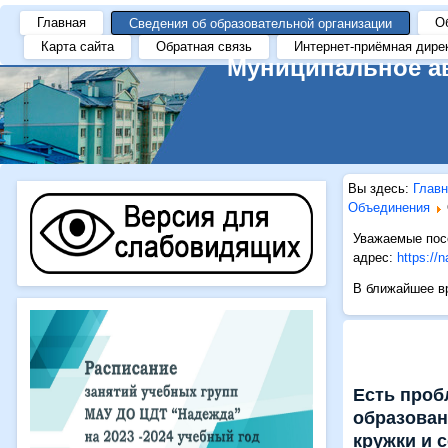
https://i.gifer.com/ZRV7.gif
Главная
О
Сведения об образовательной организации
Карта сайта
Обратная связь
Интернет-приёмная дире
Муниципальное а
Вы здесь:
Главн
Объединения
Уважаемые посе
адрес:
https://
В ближайшее вр
Есть про
образован
кружки и 