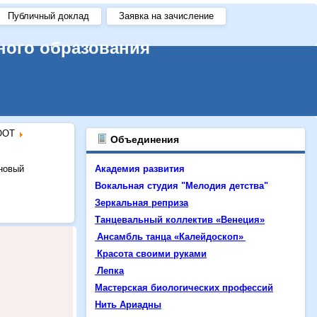
Публичный доклад
Заявка на зачисление
ного образования
OOT
Объединения
 новый
Академия развития
Вокальная студия "Мелодия детства"
Зеркальная реприза
Танцевальный коллектив «Венеция»
Ансамбль танца «Калейдоскоп»
Красота своими руками
Лепка
Мастерская биологических профессий
Нить Ариадны