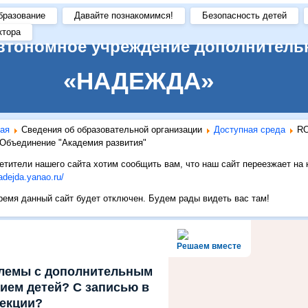
бразование
Давайте познакомимся!
Безопасность детей
ктора
втономное учреждение дополнитель
«НАДЕЖДА»
ая
Сведения об образовательной организации
Доступная среда
R
Объединение "Академия развития"
тители нашего сайта хотим сообщить вам, что наш сайт переезжает на
nadejda.yanao.ru/
емя данный сайт будет отключен. Будем рады видеть вас там!
Решаем вместе
блемы с дополнительным
ием детей? С записью в
секции?