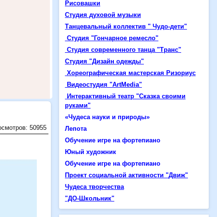
Рисовашки
Студия духовой музыки
Танцевальный коллектив "
Чудо-дети
"
Студия "Гончарное ремесло"
Студия современного танца "Транс"
Студия "Дизайн одежды"
Хореографическая мастерская Ризориус
Видеостудия "ArtMedia"
Интерактивный театр "Сказка своими
руками"
«Чудеса науки и природы»
осмотров: 50955
Лепота
Обучение игре на фортепиано
Юный художник
Обучение игре на фортепиано
Проект социальной активности "
Движ
"
Чудеса творчества
"ДО-Школьник"