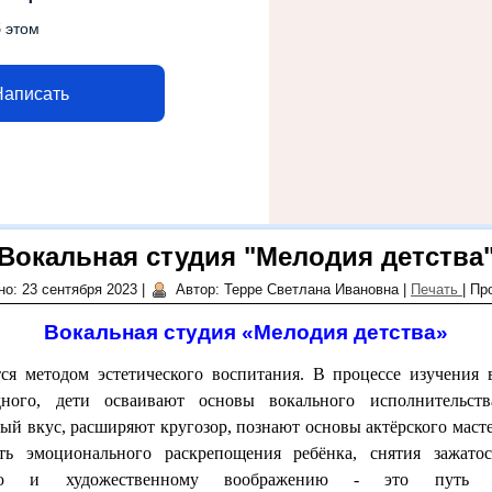
 этом
Написать
Вокальная студия "Мелодия детства
о: 23 сентября 2023
|
Автор: Терре Светлана Ивановна
|
Печать
|
Пр
Вокальная студия «Мелодия детства»
ся методом эстетического воспитания. В процессе изучения 
дного, дети осваивают основы вокального исполнительств
ый вкус, расширяют кругозор, познают основы актёрского маст
ть эмоционального раскрепощения ребёнка, снятия зажатос
нию и художественному воображению - это путь ч