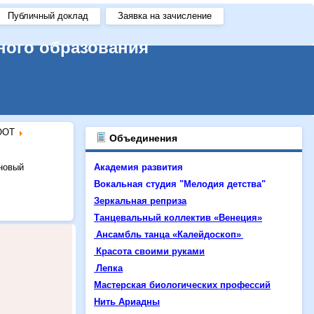
Публичный доклад
Заявка на зачисление
ного образования
OOT
Объединения
 новый
Академия развития
Вокальная студия "Мелодия детства"
Зеркальная реприза
Танцевальный коллектив «Венеция»
Ансамбль танца «Калейдоскоп»
Красота своими руками
Лепка
Мастерская биологических профессий
Нить Ариадны