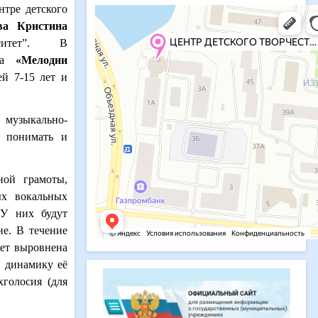
тре детского
ва Кристина
ерситет”.
В
мма
«Мелодии
ей 7-15 лет и
 музыкально-
, понимать и
ной грамоты,
ых вокальных
 У них будут
не.
В течение
дет выровнена
, динамику её
хголосия (для