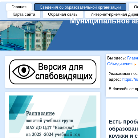
https://i.gifer.com/ZRV7.gif
Главная
О
Сведения об образовательной организации
Карта сайта
Обратная связь
Интернет-приёмная дире
Муниципальное а
Вы здесь:
Главн
Объединения
Уважаемые посе
адрес:
https://
В ближайшее вр
Есть про
образован
кружки и 