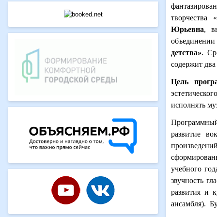
фантазирова
творчества 
Юрьевна
, в
объединени
детства»
. Ср
содержит два 
Цель прогр
эстетическо
исполнять му
Программный
развитие во
произведени
сформирован
учебного год
звучность гл
развития и к
ансамбля). Б