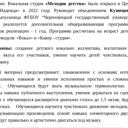
ние.
Вокальная студия
«Мелодии детства»
была открыта в Цен
«Надежда» в 2022 году. Руководит объединением
Кузнецо
ыпускница ФГБОУ “Череповецкий государственный унив
и реализуется дополнительная общеразвивающая програ
ок реализации - 1 год. Программа рассчитана на возраст дет
модуля: «Вокал» и «Кавер - студия».
аммы:
создание детского вокально коллектива, воспитание
го вкуса его участников, умение научить детей чувствовать
зыку.
 материал предусматривает: ознакомление с основами нот
кальных навыков и умения исполнения простых и сложн
й. Обучающиеся будут знать музыкальную терминологию.
ы навыки публичного выступления, умения держаться на сце
а у обучающихся расширится диапазон голоса до 1,5 октав, бу
асных. Обучающиеся научатся чувствовать движение мелодии
ульминацию произведения, освоят навыки элементарного дву
удут правильно и артистично двигаться под музыку.