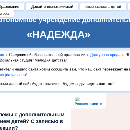
бразование
Давайте познакомимся!
Безопасность детей
ктора
втономное учреждение дополнитель
«НАДЕЖДА»
ая
Сведения об образовательной организации
Доступная среда
R
Вокальная студия "Мелодия детства"
тители нашего сайта хотим сообщить вам, что наш сайт переезжает на
nadejda.yanao.ru/
емя данный сайт будет отключен. Будем рады видеть вас там!
Решаем вместе
блемы с дополнительным
ием детей? С записью в
секции?